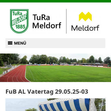
Zum
TURN- UND RASENSPORTVEREIN VON 1885
Inhalt
springen
TURA MELDORF
MENÜ
FuB AL Vatertag 29.05.25-03