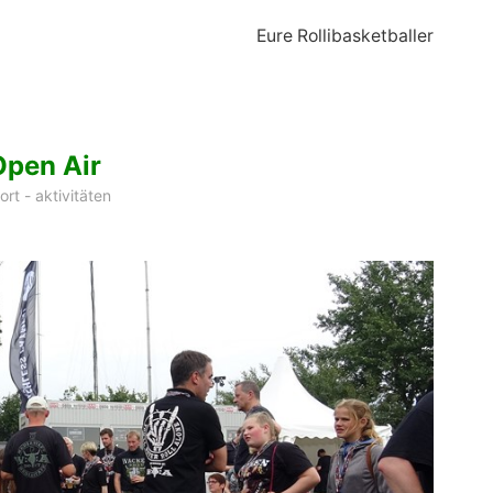
Eure Rollibasketballer
Open Air
ort - aktivitäten