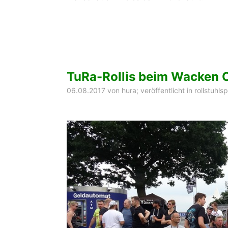
TuRa-Rollis beim Wacken 
06.08.2017
von
hura
; veröffentlicht in
rollstuhlsp