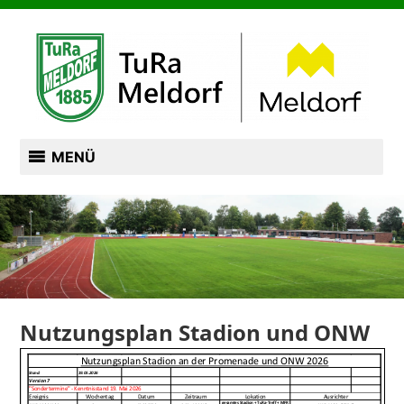
Zum
TURN- UND RASENSPORTVEREIN VON 1885
Inhalt
springen
TURA MELDORF
MENÜ
Nutzungsplan Stadion und ONW