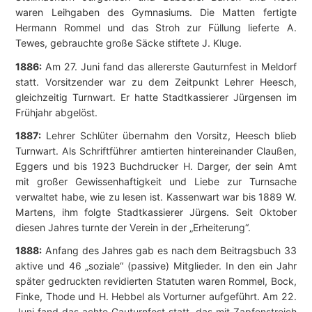
waren Leihgaben des Gymnasiums. Die Matten fertigte
Hermann Rommel und das Stroh zur Füllung lieferte A.
Tewes, gebrauchte große Säcke stiftete J. Kluge.
1886:
Am 27. Juni fand das allererste Gauturnfest in Meldorf
statt. Vorsitzender war zu dem Zeitpunkt Lehrer Heesch,
gleichzeitig Turnwart. Er hatte Stadtkassierer Jürgensen im
Frühjahr abgelöst.
1887:
Lehrer Schlüter übernahm den Vorsitz, Heesch blieb
Turnwart. Als Schriftführer amtierten hintereinander Claußen,
Eggers und bis 1923 Buchdrucker H. Darger, der sein Amt
mit großer Gewissenhaftigkeit und Liebe zur Turnsache
verwaltet habe, wie zu lesen ist. Kassenwart war bis 1889 W.
Martens, ihm folgte Stadtkassierer Jürgens. Seit Oktober
diesen Jahres turnte der Verein in der „Erheiterung“.
1888:
Anfang des Jahres gab es nach dem Beitragsbuch 33
aktive und 46 „soziale“ (passive) Mitglieder. In den ein Jahr
später gedruckten revidierten Statuten waren Rommel, Bock,
Finke, Thode und H. Hebbel als Vorturner aufgeführt. Am 22.
Juni fand das achte Gauturnfest statt, das mit Zapfenstreich