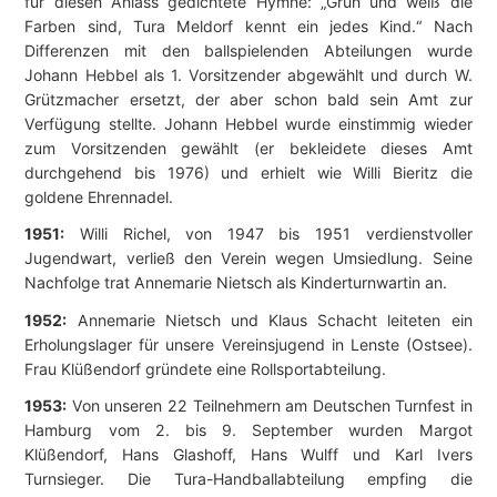
für diesen Anlass gedichtete Hymne: „Grün und weiß die
Farben sind, Tura Meldorf kennt ein jedes Kind.“ Nach
Differenzen mit den ballspielenden Abteilungen wurde
Johann Hebbel als 1. Vorsitzender abgewählt und durch W.
Grützmacher ersetzt, der aber schon bald sein Amt zur
Verfügung stellte. Johann Hebbel wurde einstimmig wieder
zum Vorsitzenden gewählt (er bekleidete dieses Amt
durchgehend bis 1976) und erhielt wie Willi Bieritz die
goldene Ehrennadel.
1951:
Willi Richel, von 1947 bis 1951 verdienstvoller
Jugendwart, verließ den Verein wegen Umsiedlung. Seine
Nachfolge trat Annemarie Nietsch als Kinderturnwartin an.
1952:
Annemarie Nietsch und Klaus Schacht leiteten ein
Erholungslager für unsere Vereinsjugend in Lenste (Ostsee).
Frau Klüßendorf gründete eine Rollsportabteilung.
1953:
Von unseren 22 Teilnehmern am Deutschen Turnfest in
Hamburg vom 2. bis 9. September wurden Margot
Klüßendorf, Hans Glashoff, Hans Wulff und Karl Ivers
Turnsieger. Die Tura-Handballabteilung empfing die