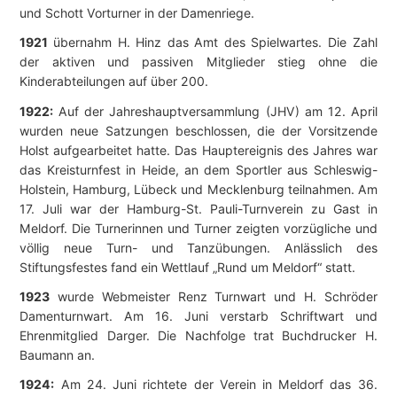
und Schott Vorturner in der Damenriege.
1921
übernahm H. Hinz das Amt des Spielwartes. Die Zahl
der aktiven und passiven Mitglieder stieg ohne die
Kinderabteilungen auf über 200.
1922:
Auf der Jahreshauptversammlung (JHV) am 12. April
wurden neue Satzungen beschlossen, die der Vorsitzende
Holst aufgearbeitet hatte. Das Hauptereignis des Jahres war
das Kreisturnfest in Heide, an dem Sportler aus Schleswig-
Holstein, Hamburg, Lübeck und Mecklenburg teilnahmen. Am
17. Juli war der Hamburg-St. Pauli-Turnverein zu Gast in
Meldorf. Die Turnerinnen und Turner zeigten vorzügliche und
völlig neue Turn- und Tanzübungen. Anlässlich des
Stiftungsfestes fand ein Wettlauf „Rund um Meldorf“ statt.
1923
wurde Webmeister Renz Turnwart und H. Schröder
Damenturnwart. Am 16. Juni verstarb Schriftwart und
Ehrenmitglied Darger. Die Nachfolge trat Buchdrucker H.
Baumann an.
1924:
Am 24. Juni richtete der Verein in Meldorf das 36.