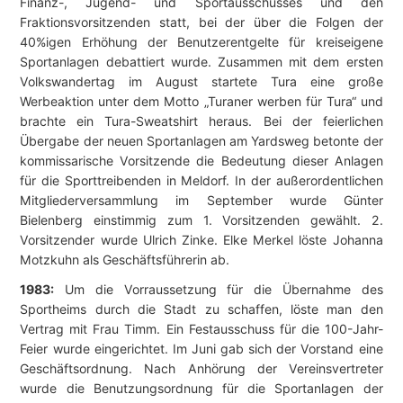
Finanz-, Jugend- und Sportausschusses und den
Fraktionsvorsitzenden statt, bei der über die Folgen der
40%igen Erhöhung der Benutzerentgelte für kreiseigene
Sportanlagen debattiert wurde. Zusammen mit dem ersten
Volkswandertag im August startete Tura eine große
Werbeaktion unter dem Motto „Turaner werben für Tura“ und
brachte ein Tura-Sweatshirt heraus. Bei der feierlichen
Übergabe der neuen Sportanlagen am Yardsweg betonte der
kommissarische Vorsitzende die Bedeutung dieser Anlagen
für die Sporttreibenden in Meldorf. In der außerordentlichen
Mitgliederversammlung im September wurde Günter
Bielenberg einstimmig zum 1. Vorsitzenden gewählt. 2.
Vorsitzender wurde Ulrich Zinke. Elke Merkel löste Johanna
Motzkuhn als Geschäftsführerin ab.
1983:
Um die Vorraussetzung für die Übernahme des
Sportheims durch die Stadt zu schaffen, löste man den
Vertrag mit Frau Timm. Ein Festausschuss für die 100-Jahr-
Feier wurde eingerichtet. Im Juni gab sich der Vorstand eine
Geschäftsordnung. Nach Anhörung der Vereinsvertreter
wurde die Benutzungsordnung für die Sportanlagen der