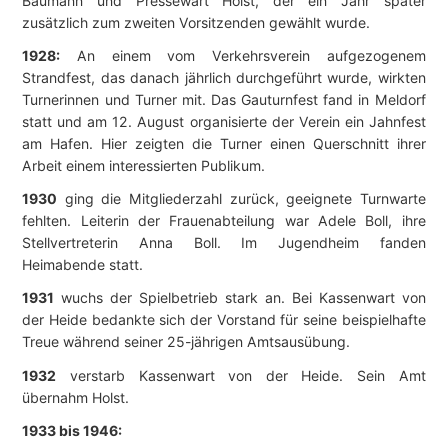
Baumann und Pressewart Holst, der ein Jahr später
zusätzlich zum zweiten Vorsitzenden gewählt wurde.
1928:
An einem vom Verkehrsverein aufgezogenem
Strandfest, das danach jährlich durchgeführt wurde, wirkten
Turnerinnen und Turner mit. Das Gauturnfest fand in Meldorf
statt und am 12. August organisierte der Verein ein Jahnfest
am Hafen. Hier zeigten die Turner einen Querschnitt ihrer
Arbeit einem interessierten Publikum.
1930
ging die Mitgliederzahl zurück, geeignete Turnwarte
fehlten. Leiterin der Frauenabteilung war Adele Boll, ihre
Stellvertreterin Anna Boll. Im Jugendheim fanden
Heimabende statt.
1931
wuchs der Spielbetrieb stark an. Bei Kassenwart von
der Heide bedankte sich der Vorstand für seine beispielhafte
Treue während seiner 25-jährigen Amtsausübung.
1932
verstarb Kassenwart von der Heide. Sein Amt
übernahm Holst.
1933 bis 1946: