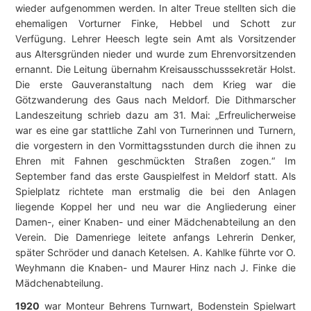
wieder aufgenommen werden. In alter Treue stellten sich die
ehemaligen Vorturner Finke, Hebbel und Schott zur
Verfügung. Lehrer Heesch legte sein Amt als Vorsitzender
aus Altersgründen nieder und wurde zum Ehrenvorsitzenden
ernannt. Die Leitung übernahm Kreisausschusssekretär Holst.
Die erste Gauveranstaltung nach dem Krieg war die
Götzwanderung des Gaus nach Meldorf. Die Dithmarscher
Landeszeitung schrieb dazu am 31. Mai: „Erfreulicherweise
war es eine gar stattliche Zahl von Turnerinnen und Turnern,
die vorgestern in den Vormittagsstunden durch die ihnen zu
Ehren mit Fahnen geschmückten Straßen zogen.“ Im
September fand das erste Gauspielfest in Meldorf statt. Als
Spielplatz richtete man erstmalig die bei den Anlagen
liegende Koppel her und neu war die Angliederung einer
Damen-, einer Knaben- und einer Mädchenabteilung an den
Verein. Die Damenriege leitete anfangs Lehrerin Denker,
später Schröder und danach Ketelsen. A. Kahlke führte vor O.
Weyhmann die Knaben- und Maurer Hinz nach J. Finke die
Mädchenabteilung.
1920
war Monteur Behrens Turnwart, Bodenstein Spielwart