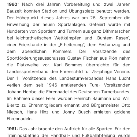
1960:
Nach drei Jahren Vorbereitung und zwei Jahren
Bauzeit konnten Stadion und Übungsplatz benutzt werden.
Der Höhepunkt dieses Jahres war am 25. September die
Einweihung der neuen Sportanlagen. Gefeiert wurde mit
Hunderten von Sportlern und Turnern aus ganz Dithmarschen
bei leichtathletischen Wettkämpfen und „Buntem Rasen“,
einer Feierstunde in der „Erheiterung“, dem Festumzug und
dem abendlichen Kommers. Der Vorsitzende des
Sportförderungsausschusses Gustav Fischer aus Plön nahm
die Platzweihe vor. Karl Bommes überreichte für den
Landessportverband den Ehrenschild für 75-jährige Vereine.
Der 1. Vorsitzende des Landesturnverbandes Hans Lucht
verlieh dem seit 1946 amtierenden Tura- Vorsitzenden
Johann Hebbel die Ehrennadel des Deutschen Turnerbundes.
Im Rahmen dieser Feier wurden Heinrich Baumann und Willi
Bieritz zu Ehrenmitgliedern ernannt und Bürgermeister Otto
Nietsch, Hans Hinz und Jonny Busch erhielten goldene
Ehrennadeln.
1961:
Das Jahr brachte den Auftrieb für alle Sparten. Für den
Trainingsbetrieb der Handball- und Fußballabteilung wurde