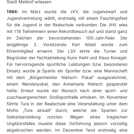
Stadt Meldorf erlassen.
1984:
Im März wurde die JVV, die Jugendwart und
Jugendvertretung wählt, erstmalig mit einem Faschingsfest
für die Jugend in der Realschule verbunden. Die JHV wies
mit 118 Teilnehmern einen Rekordbesuch auf und stand ganz
im Zeichen der bevorstehenden 100-Jahr-Feier. Der
langjährige 2. Vorsitzende Karl Ködel wurde zum
Ehrenmitglied ernannt. Der LSV ehrte die Turner und
Begründer der Fechtabteilung Kuno Kiehl und Klaus Konagel.
Für hervorragende sportliche Leistungen bzw. besonderen
Einsatz wurde je Sparte ein Sportler bzw. eine Mannschaft
mit dem „Bürgermeister Nietsch- Pokal“ ausgezeichnet,
einem Wanderpokal, den Annemarie Nietsch gespendet
hatte. Erneut wurde der Wunsch nach einer sport- und
zuschauergerechten Großsporthalle erhoben. Im November
führte Tura in der Realschule eine Veranstaltung unter dem
Motto „Tura aktuell“ durch, welche die Sparten zur
Selbstdarstellung nutzten. Wegen eines tragischen
Unglücksfalles musste diese Vorführung jedoch vorzeitig
abgebrochen werden. Im Dezember fand erstmalig eine