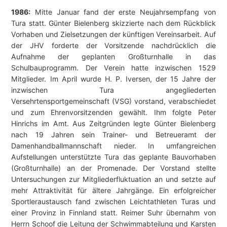
1986:
Mitte Januar fand der erste Neujahrsempfang von
Tura statt. Günter Bielenberg skizzierte nach dem Rückblick
Vorhaben und Zielsetzungen der künftigen Vereinsarbeit. Auf
der JHV forderte der Vorsitzende nachdrücklich die
Aufnahme der geplanten Großturnhalle in das
Schulbauprogramm. Der Verein hatte inzwischen 1529
Mitglieder. Im April wurde H. P. Iversen, der 15 Jahre der
inzwischen Tura angegliederten
Versehrtensportgemeinschaft (VSG) vorstand, verabschiedet
und zum Ehrenvorsitzenden gewählt. Ihm folgte Peter
Hinrichs im Amt. Aus Zeitgründen legte Günter Bielenberg
nach 19 Jahren sein Trainer- und Betreueramt der
Damenhandballmannschaft nieder. In umfangreichen
Aufstellungen unterstützte Tura das geplante Bauvorhaben
(Großturnhalle) an der Promenade. Der Vorstand stellte
Untersuchungen zur Mitgliederfluktuation an und setzte auf
mehr Attraktivität für ältere Jahrgänge. Ein erfolgreicher
Sportleraustausch fand zwischen Leichtathleten Turas und
einer Provinz in Finnland statt. Reimer Suhr übernahm von
Herrn Schoof die Leitung der Schwimmabteilung und Karsten