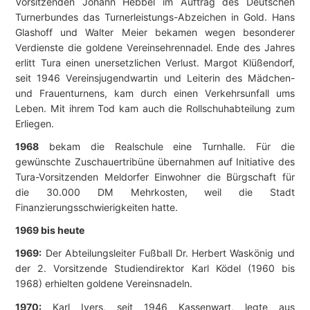
Vorsitzenden Johann Hebbel im Auftrag des Deutschen
Turnerbundes das Turnerleistungs-Abzeichen in Gold. Hans
Glashoff und Walter Meier bekamen wegen besonderer
Verdienste die goldene Vereinsehrennadel. Ende des Jahres
erlitt Tura einen unersetzlichen Verlust. Margot Klüßendorf,
seit 1946 Vereinsjugendwartin und Leiterin des Mädchen-
und Frauenturnens, kam durch einen Verkehrsunfall ums
Leben. Mit ihrem Tod kam auch die Rollschuhabteilung zum
Erliegen.
1968
bekam die Realschule eine Turnhalle. Für die
gewünschte Zuschauertribüne übernahmen auf Initiative des
Tura-Vorsitzenden Meldorfer Einwohner die Bürgschaft für
die 30.000 DM Mehrkosten, weil die Stadt
Finanzierungsschwierigkeiten hatte.
1969 bis heute
1969:
Der Abteilungsleiter Fußball Dr. Herbert Waskönig und
der 2. Vorsitzende Studiendirektor Karl Ködel (1960 bis
1968) erhielten goldene Vereinsnadeln.
1970:
Karl Ivers, seit 1946 Kassenwart, legte aus