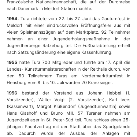
Französische Nationalmannschaft, die auf der Durchreise
nach Dänemark in Meldorf Station machte.
1954:
Tura richtete vom 22. bis 27. Juni das Gauturnfest in
Meldorf mit einer eindrucksvollen Eröffnungsfeier aus mit
vielen Spielmannszügen auf dem Marktplatz. 92 Teilnehmer
nahmen an einer Jugenderholungsmaßnahme in der
Jugendherberge Ratzeburg teil. Die Fußballabteilung erhielt
nach Satzungsänderung eine eigene Kassenführung.
1955
hatte Tura 700 Mitglieder und führte am 17. April die
Landes- Kunstturnmeisterschaften in der Reithalle durch. Von
den 50 Teilnehmern Turas am Nordermarktturnfest in
Flensburg vom 8. bis 10. Juli wurden 20 Kranzsieger.
1956
bestand der Vorstand aus Johann Hebbel (1.
Vorsitzender), Walter Voigt (2. Vorsitzender), Karl Ivers
(Kassenwart), Margot Klüßendorf (Jugendturnwartin) sowie
Hans Glashoff und Bruno Mill. 57 Turaner nahmen am
Jugendzeltlager in St. Peter-Süd teil. Tura schloss einen 25-
jährigen Pachtvertrag mit der Stadt über das Sportgelände
ab. Dadurch wurde der Ausbau der Anlagen mit