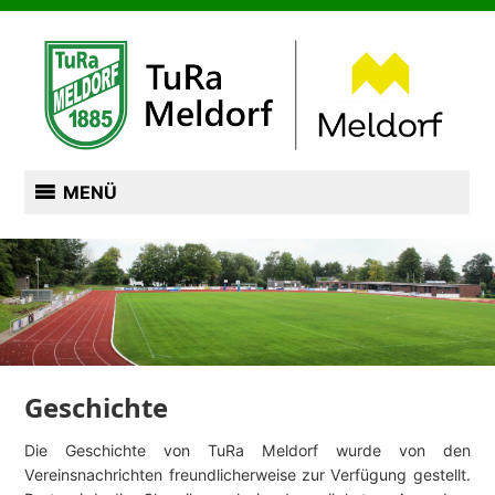
Zum
TURN- UND RASENSPORTVEREIN VON 1885
Inhalt
springen
TURA MELDORF
MENÜ
Geschichte
Die Geschichte von TuRa Meldorf wurde von den
Vereinsnachrichten freundlicherweise zur Verfügung gestellt.