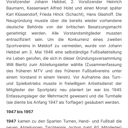
Vorsitzender Johann Hebbel, 2. Vorsitzender Heinrich
Baumann, Kassenwart Alfred Holst und einen Monat später
Karl Klüssendorf, Frieda Hinck (Schacht), Hans Glashoff. Die
Neugründung musste über die bereits wieder vorhandene
deutsche Behörde von der britischen Besatzungsmacht
genehmigt werden. Alle Vorstandsmitglieder mussten
entnazifiziert sein. Um die Konkurrenz eines zweiten
Sportvereins in Meldorf zu vermeiden, wurde von Johann
Hebbel am 3. Mai 1946 eine selbständige Fußballabteilung
ins Leben gerufen, die sich in dieser Gründungsversammlung
Willi Bieritz zum Abteilungsleiter wählte (Zusammenfassung
des früheren MTV und des früheren Fußballvereins unter
einem Vorstand in einem Verein). Vor Aufnahme des Turn-
und Spielbetriebs musste in freiwilligem Arbeitsdienst der
Mitglieder der Sportplatz neu planiert (er war bis 1945
Entlassungslager der Wehrmacht gewesen) und die Turnhalle
(sie diente bis Anfang 1947 als Torflager) gesäubert werden.
1947 bis 1957
1947
kamen zu den Sparten Turnen, Hand- und Fußball die
neuen Abteilungen Tischtennis (schon bald 60 Mitglieder)