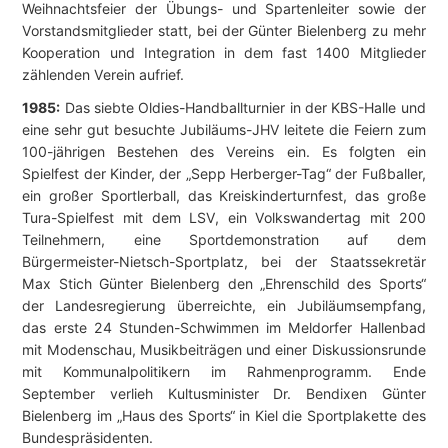
Weihnachtsfeier der Übungs- und Spartenleiter sowie der
Vorstandsmitglieder statt, bei der Günter Bielenberg zu mehr
Kooperation und Integration in dem fast 1400 Mitglieder
zählenden Verein aufrief.
1985:
Das siebte Oldies-Handballturnier in der KBS-Halle und
eine sehr gut besuchte Jubiläums-JHV leitete die Feiern zum
100-jährigen Bestehen des Vereins ein. Es folgten ein
Spielfest der Kinder, der „Sepp Herberger-Tag“ der Fußballer,
ein großer Sportlerball, das Kreiskinderturnfest, das große
Tura-Spielfest mit dem LSV, ein Volkswandertag mit 200
Teilnehmern, eine Sportdemonstration auf dem
Bürgermeister-Nietsch-Sportplatz, bei der Staatssekretär
Max Stich Günter Bielenberg den „Ehrenschild des Sports“
der Landesregierung überreichte, ein Jubiläumsempfang,
das erste 24 Stunden-Schwimmen im Meldorfer Hallenbad
mit Modenschau, Musikbeiträgen und einer Diskussionsrunde
mit Kommunalpolitikern im Rahmenprogramm. Ende
September verlieh Kultusminister Dr. Bendixen Günter
Bielenberg im „Haus des Sports“ in Kiel die Sportplakette des
Bundespräsidenten.