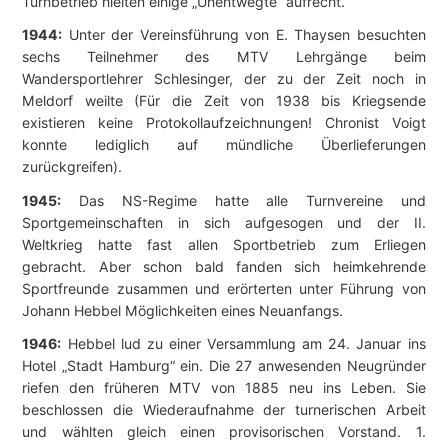
Turnbetrieb hielten einige „Unentwegte“ aufrecht.
1944:
Unter der Vereinsführung von E. Thaysen besuchten
sechs Teilnehmer des MTV Lehrgänge beim
Wandersportlehrer Schlesinger, der zu der Zeit noch in
Meldorf weilte (Für die Zeit von 1938 bis Kriegsende
existieren keine Protokollaufzeichnungen! Chronist Voigt
konnte lediglich auf mündliche Überlieferungen
zurückgreifen).
1945:
Das NS-Regime hatte alle Turnvereine und
Sportgemeinschaften in sich aufgesogen und der II.
Weltkrieg hatte fast allen Sportbetrieb zum Erliegen
gebracht. Aber schon bald fanden sich heimkehrende
Sportfreunde zusammen und erörterten unter Führung von
Johann Hebbel Möglichkeiten eines Neuanfangs.
1946:
Hebbel lud zu einer Versammlung am 24. Januar ins
Hotel „Stadt Hamburg“ ein. Die 27 anwesenden Neugründer
riefen den früheren MTV von 1885 neu ins Leben. Sie
beschlossen die Wiederaufnahme der turnerischen Arbeit
und wählten gleich einen provisorischen Vorstand. 1.