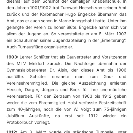
diesmal auf dem Schulhof der damaligen Knabenschule. In
den Jahren 1901/1902 trat Turnwart Heesch von seinem Amt
zurück und der Korbmacher Hugo Engelcke übernahm das
Amt, das er auch schon in Marne innegehabt hatte. Unter ihm
gelangte der Verein zu hoher Blüte. Engelcke nahm sich vor
allem der Jugend an. So veranstaltete er am 8. März 1903
ein Schauturnen seiner Jugendabteilung in der „Erheiterung“.
Auch Turnausflüge organisierte er.
1903:
Lehrer Schlüter trat als Gauvertreter und Vorsitzender
des MTV Meldorf zurück. Die Nachfolge übernahm der
Gymnasialoberlehrer Dr. Aisin, der dieses Amt bis 1906
ausfüllte. Schlüter ernannte man zum Gau- und
Vereinsehrenmitglied. Die gleiche Auszeichnung erhielten
Heesch, Darger, Jürgens und Bock für ihre unermüdliche
Vereinsarbeit. Für den Zeitraum von 1903 bis 1912 geben
weder die vom Ehrenmitglied Holst verfasste Festzeitschrift
zum 40-jährigen, noch die von W. Voigt zum 75-jährigen
Jubiläum Auskünfte, da erst seit 1912 wieder ein
Protokollbuch vorliegt.
1912:
Am 3. März wurde die städtische Turnhalle unter