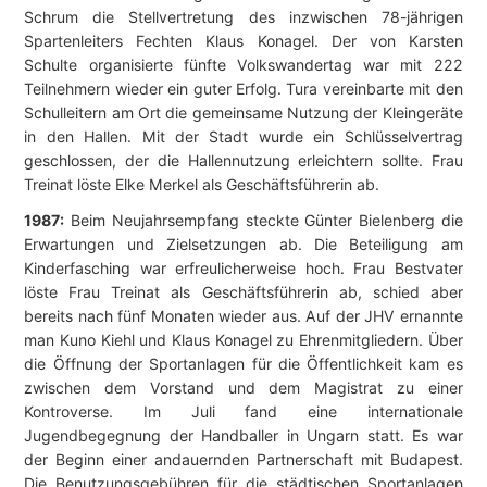
Schrum die Stellvertretung des inzwischen 78-jährigen
Spartenleiters Fechten Klaus Konagel. Der von Karsten
Schulte organisierte fünfte Volkswandertag war mit 222
Teilnehmern wieder ein guter Erfolg. Tura vereinbarte mit den
Schulleitern am Ort die gemeinsame Nutzung der Kleingeräte
in den Hallen. Mit der Stadt wurde ein Schlüsselvertrag
geschlossen, der die Hallennutzung erleichtern sollte. Frau
Treinat löste Elke Merkel als Geschäftsführerin ab.
1987:
Beim Neujahrsempfang steckte Günter Bielenberg die
Erwartungen und Zielsetzungen ab. Die Beteiligung am
Kinderfasching war erfreulicherweise hoch. Frau Bestvater
löste Frau Treinat als Geschäftsführerin ab, schied aber
bereits nach fünf Monaten wieder aus. Auf der JHV ernannte
man Kuno Kiehl und Klaus Konagel zu Ehrenmitgliedern. Über
die Öffnung der Sportanlagen für die Öffentlichkeit kam es
zwischen dem Vorstand und dem Magistrat zu einer
Kontroverse. Im Juli fand eine internationale
Jugendbegegnung der Handballer in Ungarn statt. Es war
der Beginn einer andauernden Partnerschaft mit Budapest.
Die Benutzungsgebühren für die städtischen Sportanlagen