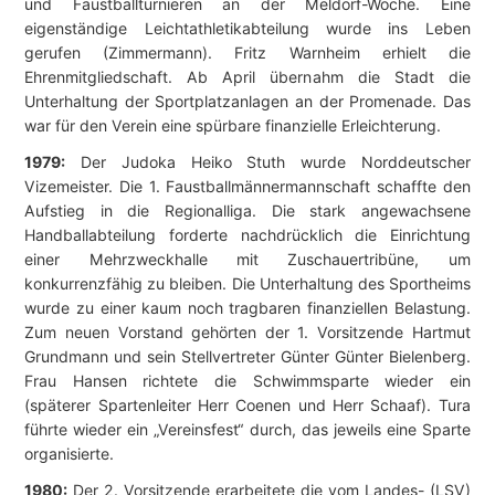
und Faustballturnieren an der Meldorf-Woche. Eine
eigenständige Leichtathletikabteilung wurde ins Leben
gerufen (Zimmermann). Fritz Warnheim erhielt die
Ehrenmitgliedschaft. Ab April übernahm die Stadt die
Unterhaltung der Sportplatzanlagen an der Promenade. Das
war für den Verein eine spürbare finanzielle Erleichterung.
1979:
Der Judoka Heiko Stuth wurde Norddeutscher
Vizemeister. Die 1. Faustballmännermannschaft schaffte den
Aufstieg in die Regionalliga. Die stark angewachsene
Handballabteilung forderte nachdrücklich die Einrichtung
einer Mehrzweckhalle mit Zuschauertribüne, um
konkurrenzfähig zu bleiben. Die Unterhaltung des Sportheims
wurde zu einer kaum noch tragbaren finanziellen Belastung.
Zum neuen Vorstand gehörten der 1. Vorsitzende Hartmut
Grundmann und sein Stellvertreter Günter Günter Bielenberg.
Frau Hansen richtete die Schwimmsparte wieder ein
(späterer Spartenleiter Herr Coenen und Herr Schaaf). Tura
führte wieder ein „Vereinsfest“ durch, das jeweils eine Sparte
organisierte.
1980:
Der 2. Vorsitzende erarbeitete die vom Landes- (LSV)