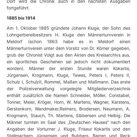
Dort wird die Chronik auch in den nächsten Ausgaben
fortgeführt.
1885 bis 1914
Am 1. Oktober 1885 gründete Johann Kluge, der Sohn des
Lohngerbereibesitzers H. Kluge den Männerturnverein in
Meldorf (schon 1863 habe es in Meldorf einen
Männerturnverein unter dem Vorsitz von Dr. Körner gegeben,
grub der Chronist Voigt aus den Akten des Kreisarchivs aus,
ein sportliches Geschehen sei jedoch nicht dokumentiert
worden). Männer der ersten Stunde waren Kokartis,
Jürgensen, Krogmann, Kluge, Tewes, Peters I, Peters II,
Schulz I, SchulzII, Rommel, Maßen und Maßmann. Das erste
der Polizeiverwaltung vorgelegte Mitgliederverzeichnis
enthält zusätzlich die Namen Schneider, Möller, Constabel,
Tonner, Meier, Kröger, Horn, W. Martens, Wagner, Karstens,
Gerstenkorn, Wandmaker,Reimers, Brodersen, Neumann, A.
Krogmann, Stauch, Th. Martens, Sibbersen und Helbig. Die
Männer turnten im Saal des „Deutschen Hauses“ nach den
Angaben der Vorturner J. Kluge, Friseur Kokartis und den
Stellmachern Jürgensen und Bubbers. Barren und Reck