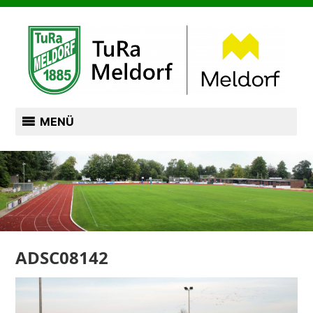
Zum
TURN- UND RASENSPORTVEREIN VON 1885
Inhalt
springen
TURA MELDORF
MENÜ
ADSC08142