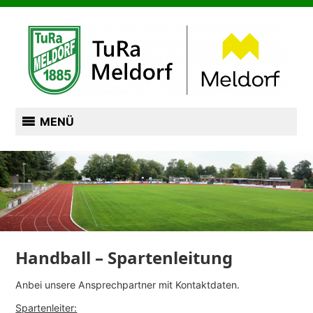
Zum
TURN- UND RASENSPORTVEREIN VON 1885
Inhalt
springen
TURA MELDORF
MENÜ
Handball – Spartenleitung
Anbei unsere Ansprechpartner mit Kontaktdaten.
Spartenleiter: