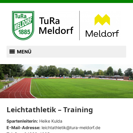
Zum
TURN- UND RASENSPORTVEREIN VON 1885
Inhalt
springen
TURA MELDORF
MENÜ
Leichtathletik – Training
Spartenleiterin:
Heike Kulda
E-Mail-Adresse:
leichtathletik@tura-meldorf.de