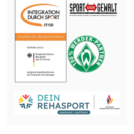
BESUCHER
Besucher gesamt:
1002092
Besucher heute:
9