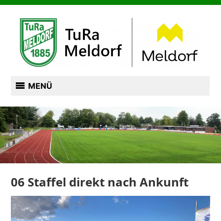
Zum
TURN- UND RASENSPORTVEREIN VON 1885
Inhalt
springen
TURA MELDORF
MENÜ
06 Staffel direkt nach Ankunft