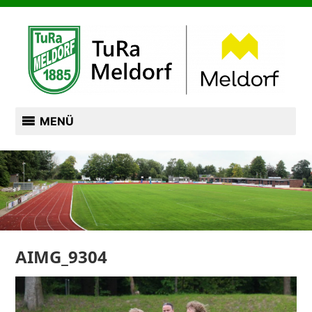
Zum
TURN- UND RASENSPORTVEREIN VON 1885
Inhalt
springen
TURA MELDORF
MENÜ
AIMG_9304