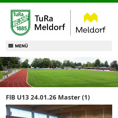
Zum
TURN- UND RASENSPORTVEREIN VON 1885
Inhalt
springen
TURA MELDORF
MENÜ
FlB U13 24.01.26 Master (1)