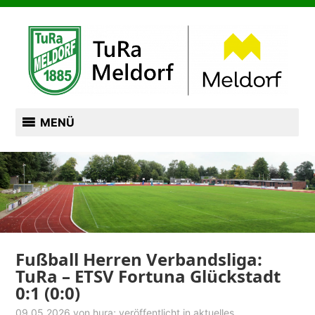
Zum
TURN- UND RASENSPORTVEREIN VON 1885
Inhalt
springen
TURA MELDORF
MENÜ
Fußball Herren Verbandsliga:
TuRa – ETSV Fortuna Glückstadt
0:1 (0:0)
09.05.2026
von
hura
; veröffentlicht in
aktuelles