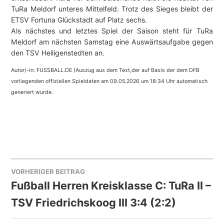
TuRa Meldorf unteres Mittelfeld. Trotz des Sieges bleibt der
ETSV Fortuna Glückstadt auf Platz sechs.
Als nächstes und letztes Spiel der Saison steht für TuRa
Meldorf am nächsten Samstag eine Auswärtsaufgabe gegen
den TSV Heiligenstedten an.
Autor/-in: FUSSBALL.DE (Auszug aus dem Text,der auf Basis der dem DFB
vorliegenden offiziellen Spieldaten am 09.05.2026 um 18:34 Uhr automatisch
generiert wurde.
VORHERIGER BEITRAG
BEITRAGSNAVIGATION
Fußball Herren Kreisklasse C: TuRa II –
TSV Friedrichskoog III 3:4 (2:2)