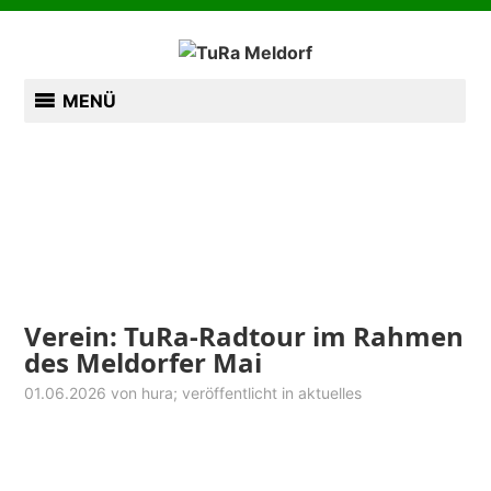
Zum
TURN- UND RASENSPORTVEREIN VON 1885
Inhalt
springen
TURA MELDORF
MENÜ
Verein: TuRa-Radtour im Rahmen
des Meldorfer Mai
01.06.2026
von
hura
; veröffentlicht in
aktuelles