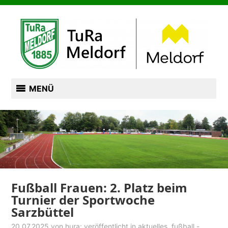
Zum
TURN- UND RASENSPORTVEREIN VON 1885
Inhalt
springen
TURA MELDORF
MENÜ
Fußball Frauen: 2. Platz beim
Turnier der Sportwoche
Sarzbüttel
20.07.2025
von
hura
; veröffentlicht in
aktuelles
,
fußball -