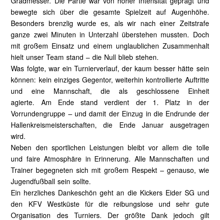
Gradmesser. Die Partie war von hoher Intensität geprägt und
bewegte sich über die gesamte Spielzeit auf Augenhöhe.
Besonders brenzlig wurde es, als wir nach einer Zeitstrafe
ganze zwei Minuten in Unterzahl überstehen mussten. Doch
mit großem Einsatz und einem unglaublichen Zusammenhalt
hielt unser Team stand – die Null blieb stehen.
Was folgte, war ein Turnierverlauf, der kaum besser hätte sein
können: kein einziges Gegentor, weiterhin kontrollierte Auftritte
und eine Mannschaft, die als geschlossene Einheit
agierte.
Am Ende stand verdient der 1. Platz in der
Vorrundengruppe – und damit der Einzug in die Endrunde der
Hallenkreismeisterschaften, die Ende Januar ausgetragen
wird.
Neben den sportlichen Leistungen bleibt vor allem die tolle
und faire Atmosphäre in Erinnerung.
Alle Mannschaften und
Trainer begegneten sich mit großem Respekt – genauso, wie
Jugendfußball sein sollte.
Ein herzliches Dankeschön geht an die Kickers Eider SG und
den KFV Westküste für die reibungslose und sehr gute
Organisation des Turniers.
Der größte Dank jedoch gilt