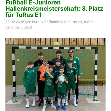
Fußball E-Junioren
Hallenkreismeisterschaft: 3. Platz
für TuRas E1
23.02.2026
von
hura
; veröffentlicht in
aktuelles
,
fußball -
berichte: jugend