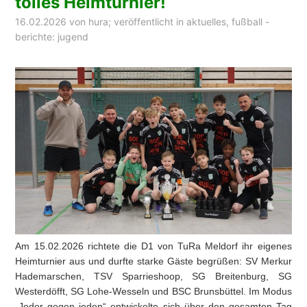
tolles Heimturnier!
16.02.2026
von
hura
; veröffentlicht in
aktuelles
,
fußball -
berichte: jugend
Am 15.02.2026 richtete die D1 von TuRa Meldorf ihr eigenes
Heimturnier aus und durfte starke Gäste begrüßen: SV Merkur
Hademarschen, TSV Sparrieshoop, SG Breitenburg, SG
Westerdöfft, SG Lohe-Wesseln und BSC Brunsbüttel. Im Modus
„Jeder gegen jeden“ entwickelte sich über den gesamten Tag