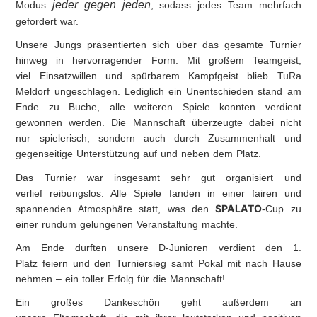
jeder gegen jeden
Modus
, sodass jedes Team mehrfach
gefordert war.
Unsere Jungs präsentierten sich über das gesamte Turnier
hinweg in hervorragender Form. Mit großem
Teamgeist
,
viel
Einsatzwillen
und spürbarem
Kampfgeist
blieb TuRa
Meldorf
ungeschlagen
. Lediglich ein Unentschieden stand am
Ende zu Buche, alle weiteren Spiele konnten verdient
gewonnen werden. Die Mannschaft überzeugte dabei nicht
nur spielerisch, sondern auch durch Zusammenhalt und
gegenseitige Unterstützung auf und neben dem Platz.
Das Turnier war insgesamt
sehr gut organisiert
und
verlief
reibungslos
. Alle Spiele fanden in einer
fairen und
SPALATO
spannenden Atmosphäre
statt, was den
-Cup zu
einer rundum gelungenen Veranstaltung machte.
Am Ende durften unsere D-Junioren verdient den
1.
Platz
feiern und den
Turniersieg samt Pokal
mit nach Hause
nehmen – ein toller Erfolg für die Mannschaft!
Ein großes
Dankeschön
geht außerdem an