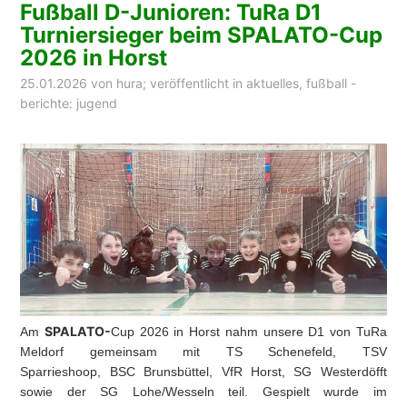
Fußball D-Junioren: TuRa D1
Turniersieger beim SPALATO-Cup
2026 in Horst
25.01.2026
von
hura
; veröffentlicht in
aktuelles
,
fußball -
berichte: jugend
SPALATO-
Am
Cup 2026 in Horst nahm unsere D1 von
TuRa
Meldorf
gemeinsam mit
TS Schenefeld
,
TSV
Sparrieshoop
,
BSC Brunsbüttel
,
VfR Horst
,
SG Westerdöfft
sowie der
SG Lohe/Wesseln
teil. Gespielt wurde im